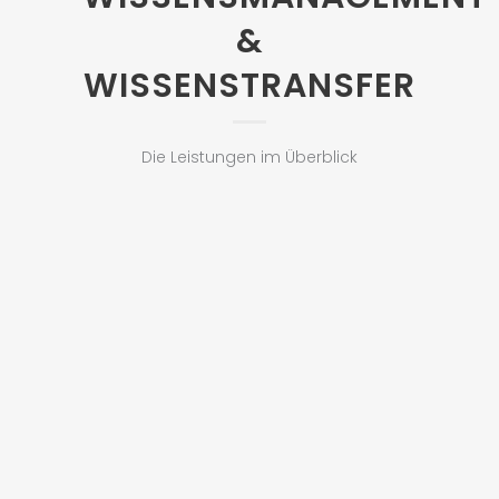
&
WISSENSTRANSFER
Die Leistungen im Überblick
Durchführung von
Wissenstransfers
Ich moderiere Ihre
Wissenstransferprozesse und
unterstütze dabei, Wissen strukturiert
zwischen zwei oder mehreren
Personen zu übergeben, um Ihre
wichtigste Ressource im