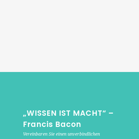
dass Entscheidungsträger über alle
relevanten Informationen verfügen,
die sie für fundierte Entscheidungen
benötigen. Dies führt zu besseren
Entscheidungen und trägt dazu bei,
Risiken zu minimieren und Chancen
optimal zu nutzen.
„WISSEN IST MACHT“ –
Francis Bacon
Vereinbaren Sie einen unverbindlichen