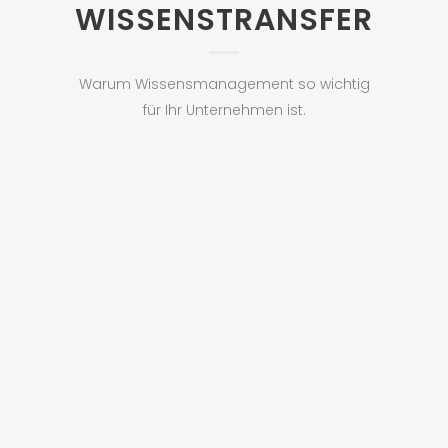
WISSENSTRANSFER
Warum Wissensmanagement so wichtig
für Ihr Unternehmen ist.
Verbesserte
Zusammenarbeit und
Kommunikation
Durch die zentralisierte Speicherung
und den einfachen Zugriff auf Wissen
wird die Zusammenarbeit zwischen
den Mitarbeitern erleichtert.
Informationen können schnell
ausgetauscht werden, was die